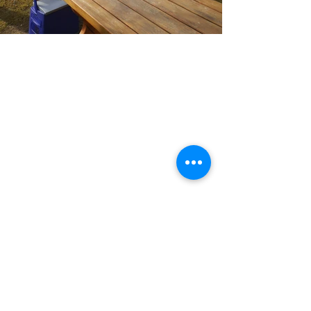
Ja, es war ein 
trauriger
 Tag! Alle Erinnerungen 
mit diesem Haus liefen wie ein Film im Kopf ab. 
Und so saßen wir zusammen auf der Bank und 
erzählten uns die 
schönsten Erinnerungen
 und 
Geschichten, die wir im Laurschhof erleben 