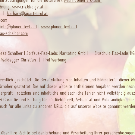
äftsbedingungen für die Hotellerie):
AGB Hotellerie (AGBH)
dnung:
www.ris.bka.gv.at
er |
barbara@apart-tirol.at
.com
|
info@ploner-texte.at
|
www.ploner-texte.at
as-schalber.com
reas Schalber | Serfaus-Fiss-Ladis Marketing GmbH | Skischule Fiss-Ladis 
Waldegger Christian | Tirol Werbung
rechtlich geschützt. Die Bereitstellung von Inhalten und Bildmaterial dieser 
rheber gestattet. Die auf dieser Website enthaltenen Angaben werden nach 
berprüft. Trotzdem sind inhaltliche und sachliche Fehler nicht vollständig aus
Garantie und Haftung für die Richtigkeit, Aktualität und Vollständigkeit der 
auch für alle Links zu anderen URLs, die auf unserer Website genannt werde
 über Ihre Rechte bei der Erhebung und Verarbeitung Ihrer personenbezogen