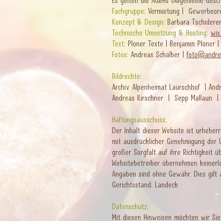
Es gelten die AGBHs (Allgemeine Gesch
Fachgruppe:
Vermietung | Gewerbeor
Konzept & Design:
Barbara Tschider
Technische Umsetzung & Hosting:
wix
Text:
Ploner Texte | Benjamin Ploner 
Fotos:
Andreas Schalber |
foto@andre
Bildrechte:
Archiv Alpenheimat Laurschhof | And
Andreas Kirschner | Sepp Mallaun | 
Haftungsausschuss:
Der Inhalt dieser Website ist urheber
mit ausdrücklicher Genehmigung der U
großer Sorgfalt auf ihre Richtigkeit ü
Websitebetreiber übernehmen keinerlei 
Angaben sind ohne Gewähr. Dies gilt 
Gerichtsstand: Landeck
Datenschutz:
Mit diesen Hinweisen möchten wir Sie