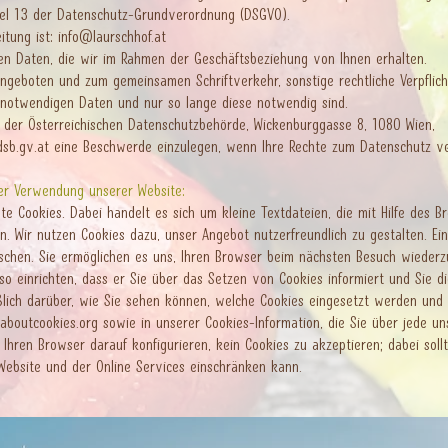
ikel 13 der Datenschutz-Grundverordnung (DSGVO).
itung ist:
info@laurschhof.at
en Daten, die wir im Rahmen der Geschäftsbeziehung von Ihnen erhalten.
Angeboten und zum gemeinsamen Schriftverkehr, sonstige rechtliche Verpflichtu
 notwendigen Daten und nur so lange diese notwendig sind.
 der Österreichischen Datenschutzbehörde, Wickenburggasse 8, 1080 Wien,
sb.gv.at
eine Be­schwerde einzulegen, wenn Ihre Rechte zum Datenschutz ve
er Verwendung unserer Website:
 Cookies. Dabei handelt es sich um kleine Textdateien, die mit Hilfe des B
. Wir nutzen Cookies dazu, unser Angebot nutzerfreundlich zu gestalten. Ein
löschen. Sie ermöglichen es uns, Ihren Browser beim nächsten Besuch wiederz
 einrichten, dass er Sie über das Setzen von Cookies informiert und Sie die
eßlich darüber, wie Sie sehen können, welche Cookies eingesetzt werden und 
aboutcookies.org
sowie in unserer Cookies-Information, die Sie über jede un
hren Browser darauf konfigurieren, kein Cookies zu akzeptieren; dabei sollt
 Website und der Online Services einschränken kann.