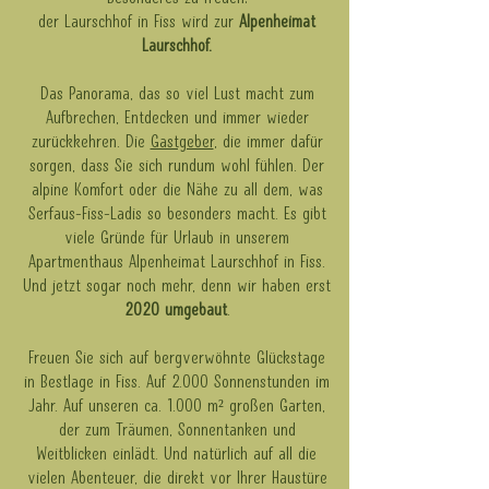
der Laurschhof in Fiss wird zur
Alpenheimat
Laurschhof.
Das Panorama, das so viel Lust macht zum
Aufbrechen, Entdecken und immer wieder
zurückkehren. Die
Gastgeber
, die immer dafür
sorgen, dass Sie sich rundum wohl fühlen. Der
alpine Komfort oder die Nähe zu all dem, was
Serfaus-Fiss-Ladis so besonders macht. Es gibt
viele Gründe für Urlaub in unserem
Apartmenthaus Alpenheimat Laurschhof in Fiss.
Und jetzt sogar noch mehr, denn wir haben erst
2020 umgebaut
.
Freuen Sie sich auf bergverwöhnte Glückstage
in Bestlage in Fiss. Auf 2.000 Sonnenstunden im
Jahr. Auf unseren ca. 1.000 m² großen Garten,
der zum Träumen, Sonnentanken und
Weitblicken einlädt. Und natürlich auf all die
vielen Abenteuer, die direkt vor Ihrer Haustüre