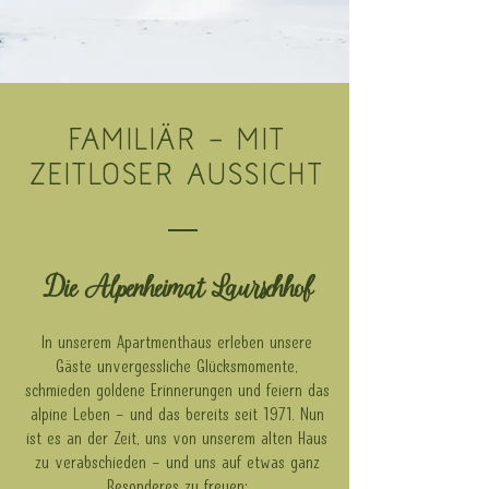
Familiär – mit
zeitloser
Aussicht
Die Alpenheimat Laurschhof
In unserem Apartmenthaus erleben unsere
Gäste unvergessliche Glücksmomente,
schmieden goldene Erinnerungen und feiern das
alpine Leben – und das bereits seit 1971. Nun
ist es an der Zeit, uns von unserem alten Haus
zu verabschieden – und uns auf etwas ganz
Besonderes zu freuen: