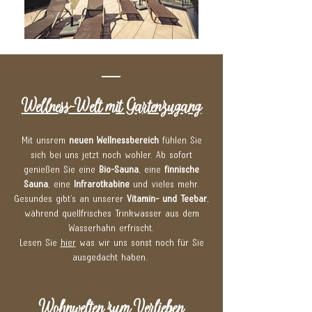
Wellness-Welt mit Gartenzugang
Mit unsrem
neuen Wellnessbereich
fühlen Sie
sich bei uns jetzt noch wohler. Ab sofort
genießen Sie eine
Bio-Sauna
, eine
finnische
Sauna
, eine
Infrarotkabine
und vieles mehr.
Gesundes gibt’s an unserer
Vitamin- und Teebar
,
während quellfrisches Trinkwasser aus dem
Wasserhahn erfrischt.
Lesen Sie
hier
was wir uns sonst noch für Sie
ausgedacht haben.
Wohnwelten zum Verlieben