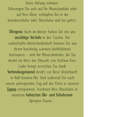
ihren Anfang nehmen.
Schwingen Sie sich auf Ihr Mountainbike oder
auf Ihre Skier, schlüpfen Sie in die
Wanderschuhe oder Skischuhe und los geht’s.
Übrigens:
Auch im Winter haben Sie mit uns
unzählige Vorteile
in der Tasche. Die
zauberhafte Winterlandschaft können Sie aus
ihrem kuschelig warmen Wohlfühlnest
bestaunen – und die Möseralmbahn, die Sie
direkt ins Herz der Skiwelt von Serfaus-Fiss-
Ladis bringt erreichen Sie dank
Verbindungstunnel
direkt vor Ihrer Unterkunft
in Null-Komma-Nix. Und während Sie nach
einem aufregenden Tag auf der Piste in unserer
Sauna
entspannen, trocknen Ihre Skischuhe in
unserem
beheizten Ski- und Schuhraum
.
Apropos Sauna …