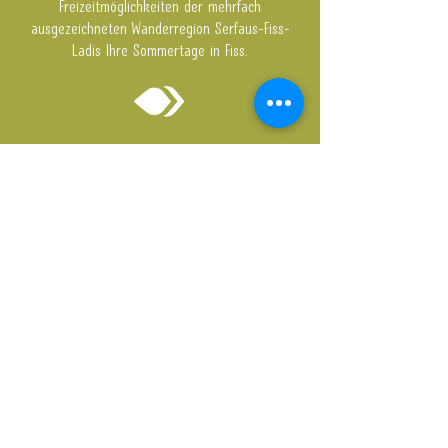
Freizeitmöglichkeiten der mehrfach
ausgezeichneten Wanderregion Serfaus-Fiss-
Ladis Ihre Sommertage in Fiss.
WINTER- & SKIURLAUB
DER BEWEGT
In unmittelbarer Nähe der Seilbahnen gelegen,
erwartet Sie bei Ihrem Winterurlaub und Skiurlaub
in Fiss - Tirol entspanntes Pistenvergnügen in der
herrlichen Naturkulisse rund um Tirols Skidimension
Serfaus-Fiss-Ladis. Die kristallklare Bergluft, das
umwerfenden Panorama und die hervorragende
Infrastruktur der Top-Urlaubsregion in Tirol werden
Sie begeistern.