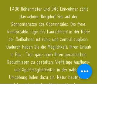
1.436 Höhenmeter und 945 Einwohner zählt
das schöne Bergdorf Fiss auf der
Sonnenterasse des Oberinntales. Die freie,
komfortable Lage des Laurschhofs in der Nähe
der Seilbahnen ist ruhig und zentral zugleich.
Dadurch haben Sie die Möglichkeit, Ihren Urlaub
in Fiss - Tirol ganz nach Ihren persönlichen
Bedürfnissen zu gestalten: Vielfältige Ausflugs-
und Sportmöglichkeiten in der näheren
Umgebung laden dazu ein, Natur hautnah zu
erleben.
Wer Land und Leute näher kennen
lernen möchte, besucht die Alpenhauptstadt
Innsbruck oder den wunderschönen Naturpark
Kaunergrat. Lassen Sie sich das in der Tirol
Therme Aqua Dome nach allen Regeln der Kunst
verwöhnen oder finden Sie beim zollfreien
Shopping in Samnaun ein exklusives